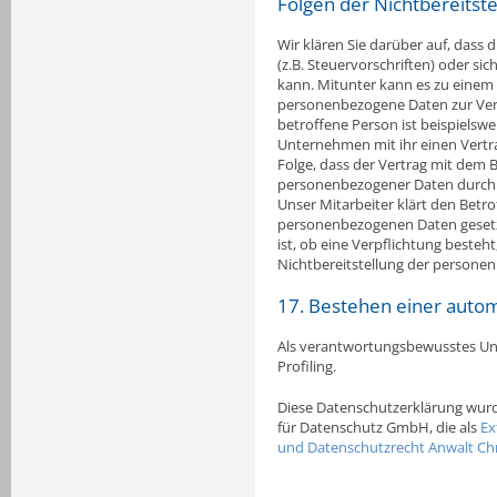
Folgen der Nichtbereitste
Wir klären Sie darüber auf, dass 
(z.B. Steuervorschriften) oder s
kann. Mitunter kann es zu einem V
personenbezogene Daten zur Verfü
betroffene Person ist beispielsw
Unternehmen mit ihr einen Vertra
Folge, dass der Vertrag mit dem 
personenbezogener Daten durch d
Unser Mitarbeiter klärt den Betro
personenbezogenen Daten gesetzli
ist, ob eine Verpflichtung beste
Nichtbereitstellung der persone
17. Bestehen einer autom
Als verantwortungsbewusstes Unt
Profiling.
Diese Datenschutzerklärung wurd
für Datenschutz GmbH, die als
Ex
und Datenschutzrecht Anwalt Chr