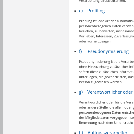
Verarbeitung einzuschränken.
e) Profiling
Profiling ist jede Art der automati
personenbezogenen Daten verwendet
beziehen, zu bewerten, insbesonder
Vorlieben, Interessen, Zuverlässigk
oder vorherzusagen.
f) Pseudonymisierung
Pseudonymisierung ist die Verarb
ohne Hinzuziehung zusätzlicher In
sofern diese zusätzlichen Inform
unterliegen, die gewährleisten, das
Person zugewiesen werden.
g) Verantwortlicher oder 
Verantwortlicher oder für die Verar
oder andere Stelle, die allein ode
personenbezogenen Daten entscheid
der Mitgliedstaaten vorgegeben, s
Benennung nach dem Unionsrecht o
h) Auftragsverarbeiter